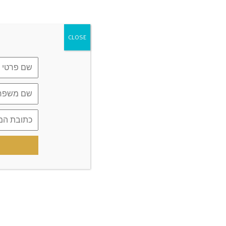
שוקולד בר במילוי חמאת בוטנים דל פחמימה
CLOSE
חטיף שוקולד ופקאן מקורמל ללא סוכר
טיפ 2-הסוד לסוכר יציב: הסדר קובע
טיפ1-הסוד לקריאת תוויות: מה באמת מסתתר
מאחורי ה"ללא סוכר"?
תגובות אחרונות
Gina1778
על
קינוח גבינה ושוקולד ללא סוכר