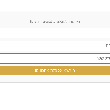
הירשמו לקבלת מתכונים חדשים!
סושי דלפ קיטו
עוגיות שוקו שוקולד
אוגוסט 1, 2025
מרץ 30, 2023
3 COMMENTS
הירשמו לקבלת מתכונים!
שירן נ.
יוני 12, 2019 at 7:55 am
היי גולדי יקרה,
כול הכבוד ויישר כח על כול המתכונים הנפלאים 