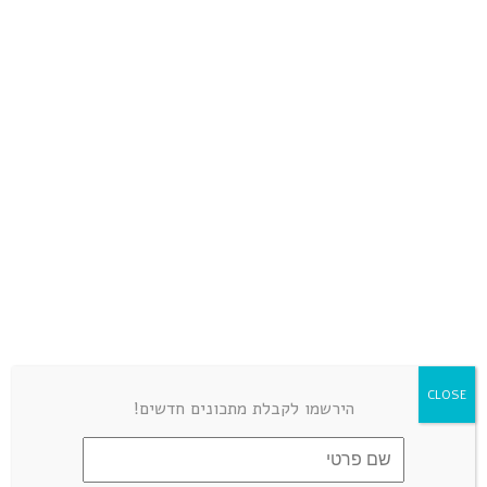
info.instagram.ceo@gmail.com
דנה שרון
REPLY
ינואר 31, 2019 at 9:19 am
האם אפשר להוסיף חצי בננה, במקום
חמאת הפיסטוק ?
הכל זהב-איזון הסוכרת-גולדי אלישר
REPLY
ינואר 31, 2019 at 7:20 am
בננה לא בתזונה ….יכולה לשים
CLOSE
במקום טחינה גולמית
הירשמו לקבלת מתכונים חדשים!