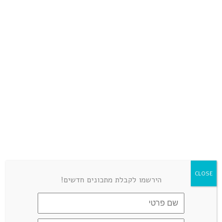
בייגל דלפ קיטו מ2 מרכיבים
"לחמני
דצמבר 12, 2023
CLOSE
הירשמו לקבלת מתכונים חדשים!
LEAVE A COMMENT