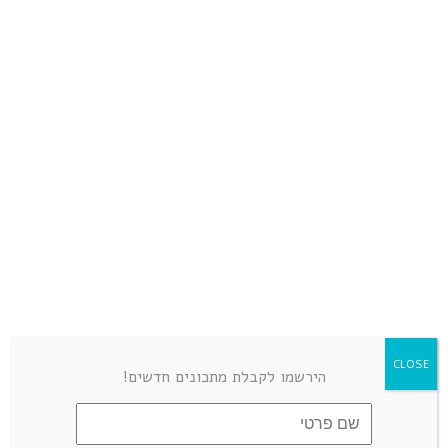
מה אפשר לשים במקום פטה עזים?
גולדי אלישר הכל זהב
REPLY
יולי 17, 2018 at 6:22 pm
גבינה שמנה אחרת
WEB3工具导航
REPLY
יולי 22, 2026 at 9:59 am
Thanks for sharing. I read many of
your blog posts, cool, your blog is
CLOSE
very good.
הירשמו לקבלת מתכונים חדשים!