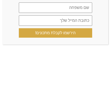
שמור בדפדפן זה את השם, האימייל והאתר שלי לפעם הבאה
שאגיב.
כן, הוסף אותי לרשימת התפוצה שלך
הירשמו לקבלת מתכונים!
הקבוצה הרשמית