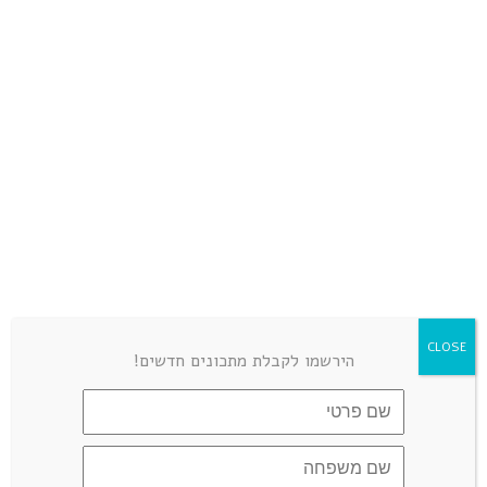
CLOSE
הירשמו לקבלת מתכונים חדשים!
שמור בדפדפן זה את השם, האימייל והאתר שלי לפעם הבאה
שאגיב.
כן, הוסף אותי לרשימת התפוצה שלך