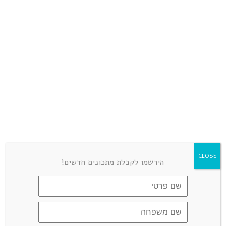
CARMIT
REPLY
ספטמבר 26, 2018 at 5:30 am
אפשר להכין ללא גבינה?
גולדי אלישר הכל זהב
REPLY
ספטמבר 26, 2018 at 5:32 am
לא
CLOSE
הירשמו לקבלת מתכונים חדשים!
LEAVE A COMMENT