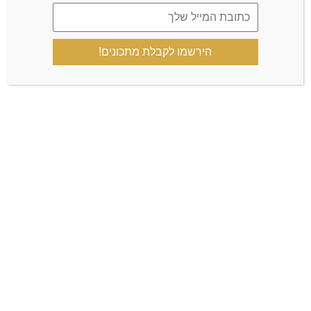
הירשמו לקבלת מתכונים!
שמור בדפדפן זה את השם, האימייל והאתר שלי לפעם הבאה
שאגיב.
כן, הוסף אותי לרשימת התפוצה שלך