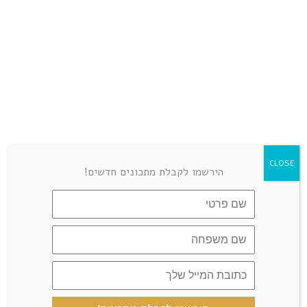
הכל זהב-איזון הסוכרת-גולדי אלישר
REPLY
נובמבר 19, 2022 at 6:55 am
יכולה להכניס לתנור 180 מעלות 35
דקות
LEAVE A COMMENT
CLOSE
הירשמו לקבלת מתכונים חדשים!