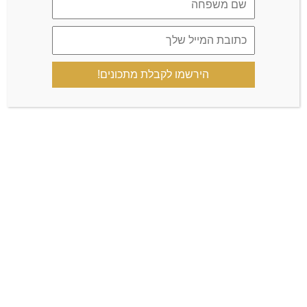
כריתת לבלב ב-2014 והפיכתי לסוכרתית
תלוית אינסולין, רתמתי 37 שנות ניסיון
בבנקאות וניתוח נתונים (MBA
הירשמו לקבלת מתכונים!
בהצטיינות) כדי לחקור ולפתח את הדרך
הנכונה לאיזון ולא דרך תרופות אלא דרך
תזונה ​אני מזמינה אתכם לאמץ את הדרך
בעזרת הכלים שלי כדי לאזן את הסוכר עם
תזונה דלת פחמימה קיטוגנית (דגש על עד
30 גרם פחמימה) מבלי לוותר על הטעם
וזאת בעזרת ​הספר שלי שהוא המדריך
שלכם לאיזון הכל זהב-מתכונים דלי
פחמימה. ​הקהילה שמהווה קבוצת
תמיאלפי חברים בדרך לאיזון ובריאות. ​
הבלוג: כל הידע והמתכונים שיהפכו את