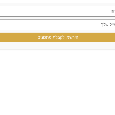
הירשמו לקבלת מתכונים!
סופגניה וניל
קינוח תותים ומסקרפונה 
דצמבר 10, 2020
פברואר 21, 2025
2 COMMENTS
CH加密中心学院