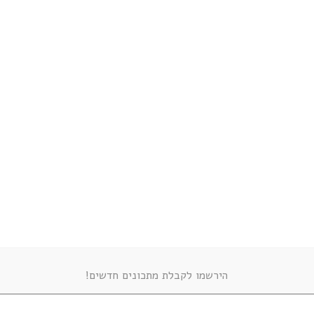
נוסטלגיה ונחת ?
2
2 comments
HAKOLZAHAV
next post
חזה עוף ממולא
הירשמו לקבלת מתכונים חדשים!
אולי גם תאה