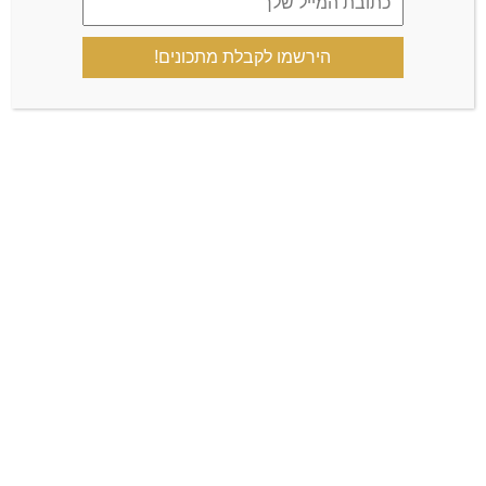
הירשמו לקבלת מתכונים!
שמור בדפדפן זה את השם, האימייל והאתר שלי לפעם הבאה
שאגיב.
כן, הוסף אותי לרשימת התפוצה שלך