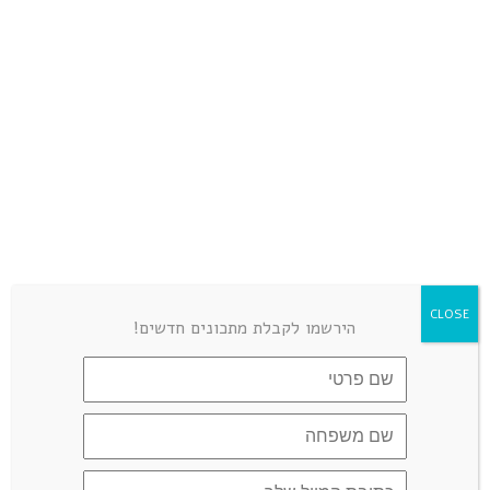
very good.
WEB3工具导航
REPLY
יולי 23, 2026 at 3:07 am
Thanks for sharing. I read many of
your blog posts, cool, your blog is
very good.
CLOSE
הירשמו לקבלת מתכונים חדשים!
LEAVE A COMMENT