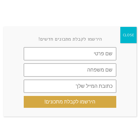
הכל זהב-איזון הסוכרת-גולדי אלישר
REPLY
ספטמבר 16, 2019 at 11:27 am
יכוךה גם לילדים עם סוויטאנגו – וגם
CLOSE
הירשמו לקבלת מתכונים חדשים!
עם סוכרלוז…יחס סוכרלוז לסוויטאנגו
5 טיפות סוכרלוז= כף סוויטאנגו= כף
סוכר
אפשר גם סוכר אבל זה לא יותר בריא
זה בטוח
הירשמו לקבלת מתכונים!
טל
REPLY
ספטמבר 18, 2019 at 2:39 am
תודה. ניתן להשאיר בחוץ? מיועד לבר
המתוקים בארוע