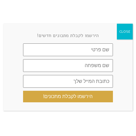
ורד אפלמן
REPLY
ינואר 17, 2022 at 8:23 am
CLOSE
הירשמו לקבלת מתכונים חדשים!
מה זה טופ?
הכל זהב-איזון הסוכרת-גולדי
REPLY
אלישר
ינואר 21, 2022 at 2:27 pm
החלק העליון
הירשמו לקבלת מתכונים!
LEAVE A COMMENT